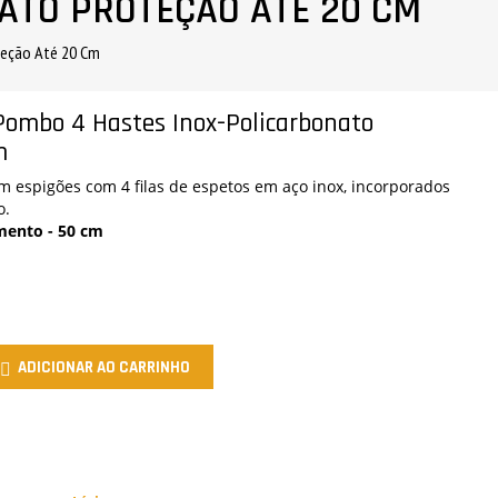
ATO PROTEÇÃO ATÉ 20 CM
teção Até 20 Cm
Pombo 4 Hastes Inox-Policarbonato
m
 espigões com 4 filas de espetos em aço inox, incorporados
o.
ento - 50 cm
ADICIONAR AO CARRINHO
