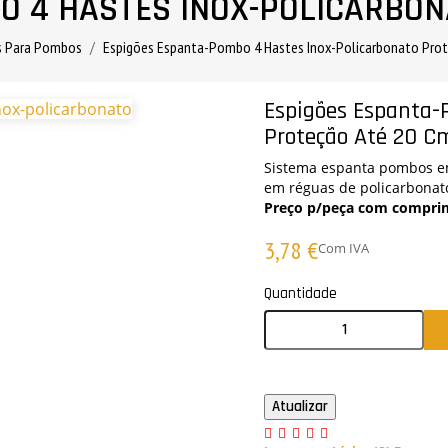
O 4 HASTES INOX-POLICARBON
s Para Pombos
Espigões Espanta-Pombo 4 Hastes Inox-Policarbonato Pro
Espigões Espanta-
Proteção Até 20 C
Sistema espanta pombos em
em réguas de policarbonat
Preço p/peça com c
omprim
3,78 €
Com IVA
Quantidade