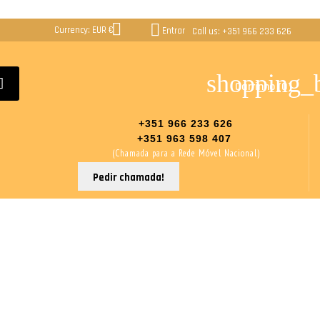


Currency:
EUR €
Entrar
Call us:
+351 966 233 626
shopping_
Carrinho
(0)
+351 966 233 626
+351 963 598 407
(Chamada para a Rede Móvel Nacional)
Pedir chamada!