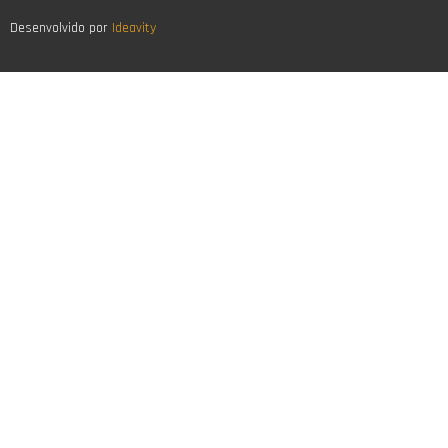
Desenvolvido por
Ideavity