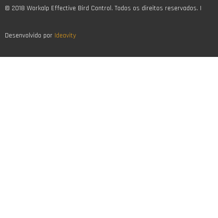
© 2018 Workalp Effective Bird Control. Todos os direitos reservados. |
Desenvolvido por
Ideavity