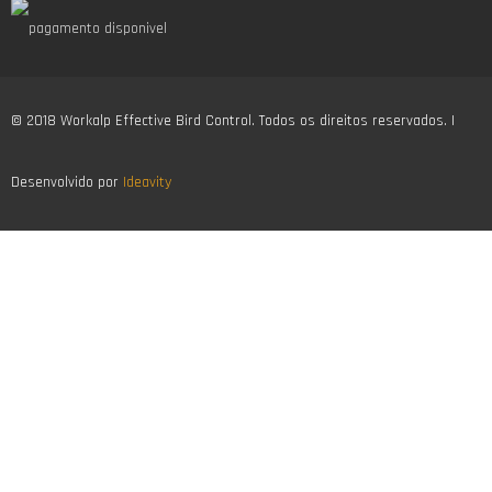
© 2018 Workalp Effective Bird Control. Todos os direitos reservados. |
Desenvolvido por
Ideavity