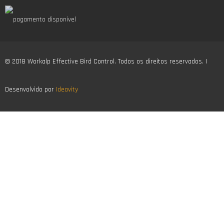
© 2018 Workalp Effective Bird Control. Todos os direitos reservados. |
Desenvolvido por
Ideavity