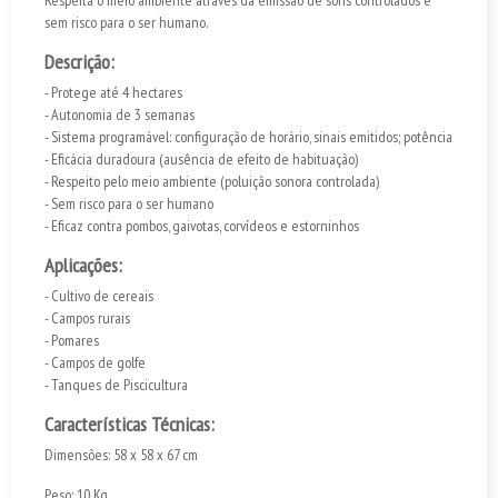
Respeita o meio ambiente através da emissão de sons controlados e
sem risco para o ser humano.
Descrição:
- Protege até 4 hectares
- Autonomia de 3 semanas
- Sistema programável: configuração de horário, sinais emitidos; potência
- Eficácia duradoura (ausência de efeito de habituação)
- Respeito pelo meio ambiente (poluição sonora controlada)
- Sem risco para o ser humano
- Eficaz contra pombos, gaivotas, corvídeos e estorninhos
Aplicações:
- Cultivo de cereais
- Campos rurais
- Pomares
- Campos de golfe
- Tanques de Piscicultura
Características Técnicas:
Dimensões: 58 x 58 x 67 cm
Peso: 10 Kg