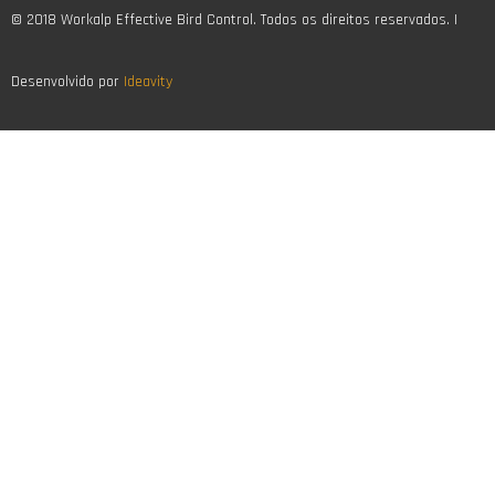
© 2018 Workalp Effective Bird Control. Todos os direitos reservados. |
Desenvolvido por
Ideavity