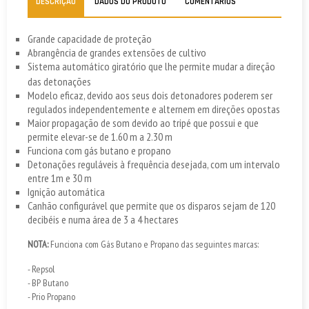
DESCRIÇÃO
DADOS DO PRODUTO
COMENTÁRIOS
Grande capacidade de proteção
Abrangência de grandes extensões de cultivo
Sistema automático giratório que lhe permite mudar a direção
das detonações
Modelo eficaz, devido aos seus dois detonadores poderem ser
regulados independentemente e alternem em direções opostas
Maior propagação de som devido ao tripé que possui e que
permite elevar-se de 1.60 m a 2.30 m
Funciona com gás butano e propano
Detonações reguláveis à frequência desejada, com um intervalo
entre 1m e 30 m
Ignição automática
Canhão configurável que permite que os disparos sejam de 120
decibéis e numa área de 3 a 4 hectares
NOTA:
Funciona com Gás Butano e Propano das seguintes marcas:
- Repsol
- BP Butano
- Prio Propano