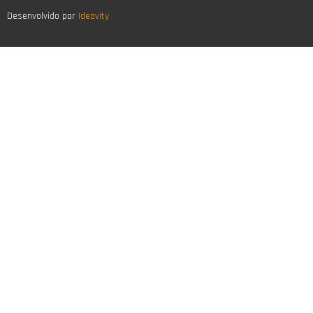
Desenvolvido por
Ideavity